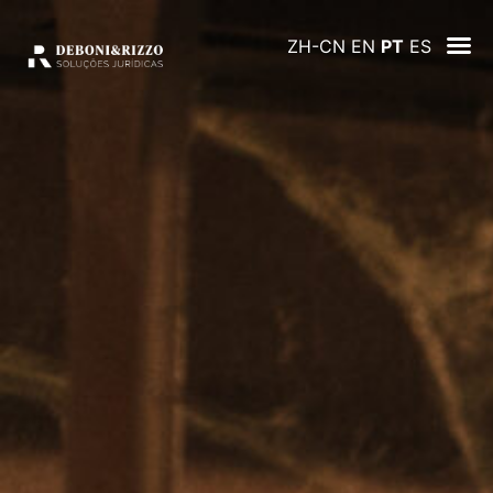
ZH-CN
EN
PT
ES