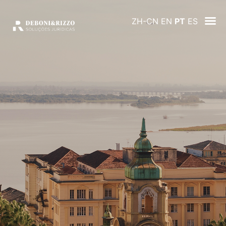
ZH-CN
EN
PT
ES