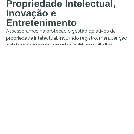
Propriedade Intelectual,
Inovação e
Entretenimento
Assessoramos na proteção e gestão de ativos de
propriedade intelectual, incluindo registro, manutenção
e defesa de marcas, patentes, cultivares, direitos
autorais, desenhos industriais e segredos comerciais.
Atuamos também na negociação e elaboração de
contratos de licenciamento, cessão e franquias,
protegendo a inovação e a criatividade dos clientes.
No entretenimento oferecemos assessoria jurídica
especializada para o setor de entretenimento,
abrangendo contratos artísticos, produção audiovisual,
direitos autorais, licenciamento, eventos e patrocínios.
Atuamos na proteção dos interesses de produtores,
artistas, agentes e empresas, garantindo segurança
jurídica em todas as etapas dos projetos culturais e